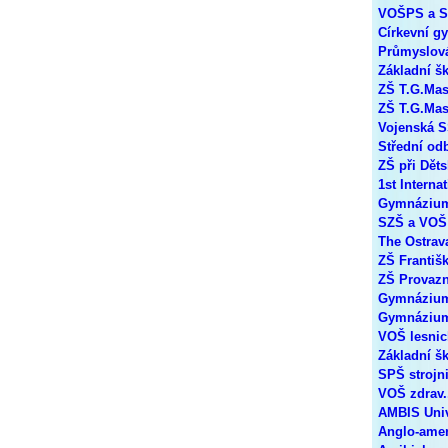
VOŠPS a S
Církevní g
Průmyslová
Základní š
ZŠ T.G.Mas
ZŠ T.G.Mas
Vojenská 
Střední od
ZŠ při Dět
1st Interna
Gymnázium,
SZŠ a VOŠ 
The Ostrav
ZŠ Františ
ZŠ Provazn
Gymnázium
Gymnázium
VOŠ lesnic
Základní š
SPŠ strojn
VOŠ zdrav.,
AMBIS Univ
Anglo-amer