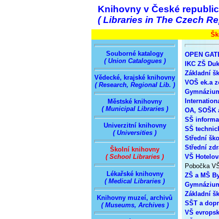
Knihovny v České republi
( Libraries in The Czech Re
Šk
Souborné katalogy
OPEN GATE
( Union Catalogues )
IKC ZŠ Duk
Základní š
Vědecké, krajské knihovny
VOŠ ek.a z
( Research, Regional Lib. )
Gymnázium
Internation
Městské knihovny
( Municipal Libraries )
OA, SOŠK a
SŠ informat
Univerzitní knihovny
SŠ technic
( Universities )
Střední šk
Střední zd
Školní knihovny
VŠ Hotelov
( School Libraries )
Pobočka VŠ 
Lékařské knihovny
ZŠ a MŠ By
( Medical Libraries )
Gymnázium
Základní š
Knihovny muzeí, archivů
SŠT a dopr
( Museums, Archives )
VŠ evropsk