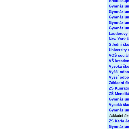
Arcibisku
Gymnázium
Gymnázium 
Gymnázium
Gymnázium
Gymnázium
Lauderovy 
New York U
Střední šk
University
VOŠ sociál
VŠ kreativ
Vysoká ško
Vyšší odbo
Vyšší odbo
Základní š
ZŠ Kunrati
ZŠ Mendík
Gymnázium 
Vysoká škol
Gymnázium
Základní šk
ZŠ Karla J
Gymnáziu