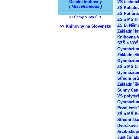
Ostatní knihovny
VŠ technic
( Miscellaneous )
ZŠ Kubatov
ZŠ Pohůrec
©
I.Černý
&
JVK Č.B.
ZŠ a MŠ Hr
ZŠ B. Němc
>> Knihovny na Slovensku
Základní k
Knihovna V
SZŠ a VOŠZ
Gymnázium 
Základní š
Gymnázium
ZŠ a MŠ C
Gymnázium
Střední pr
Základní š
Sunny Cana
VŠ polytec
Gymnázium 
První česk
ZŠ a MŠ Bo
Střední šk
Dvořákovo 
Arcibisku
Justiční a