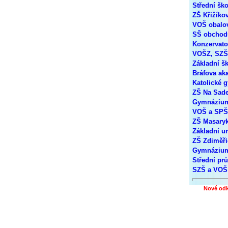
Střední šk
ZŠ Křižíko
VOŠ obalov
SŠ obchodu
Konzervato
VOŠZ, SZŠ
Základní š
Bráfova ak
Katolické 
ZŠ Na Sad
Gymnázium
VOŠ a SPŠ
ZŠ Masaryk
Základní um
ZŠ Zdiměři
Gymnázium 
Střední pr
SZŠ a VOŠ 
Nové od